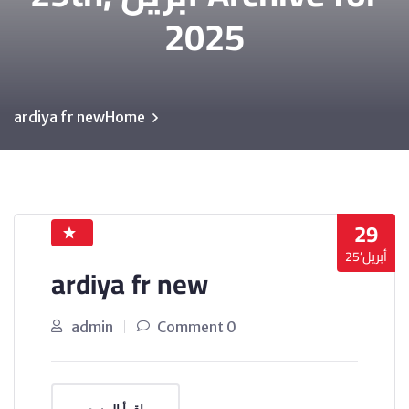
2025
ardiya fr new
Home
29
أبريل’25
ardiya fr new
admin
0 Comment