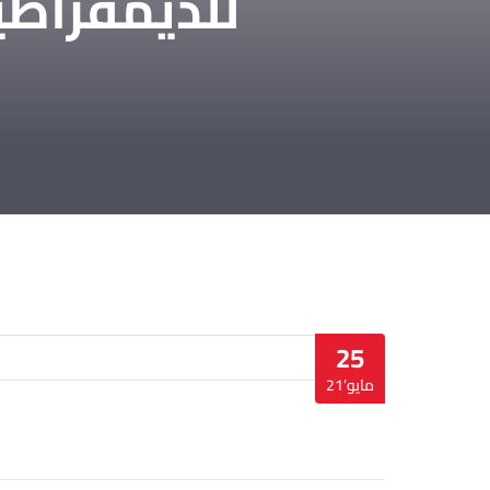
للديمقراطي
25
مايو’21