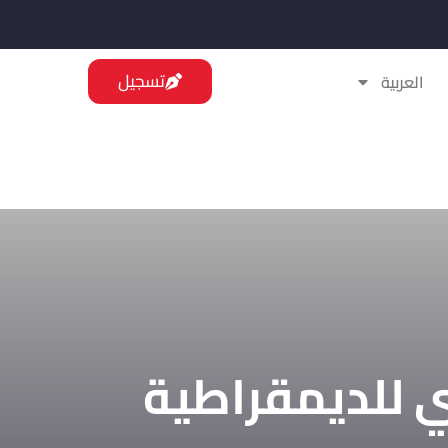
تسجيل
العربية
قى الوطني للديمقراطية