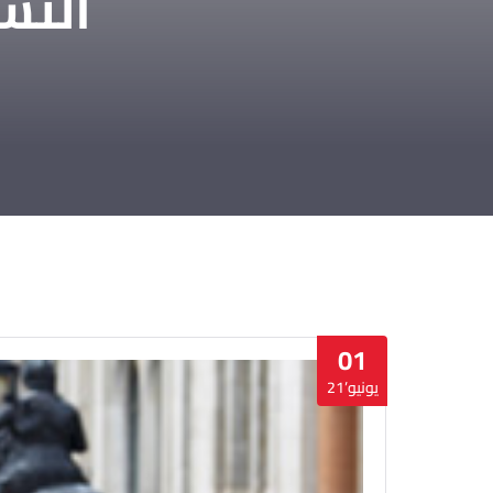
التش
01
يونيو’21