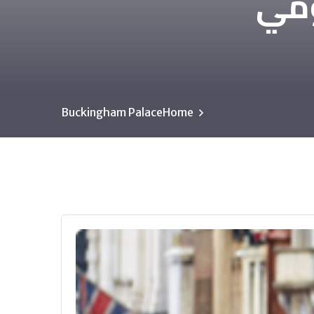
ومي
Buckingham Palace
Home